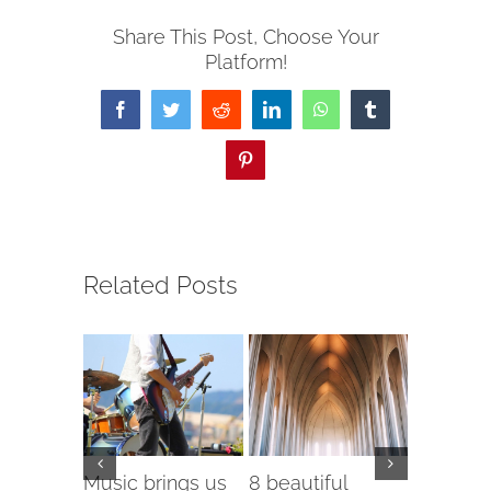
Share This Post, Choose Your
Platform!
Facebook
Twitter
Reddit
LinkedIn
WhatsApp
Tumblr
Pinterest
Related Posts
les of
Music brings us
8 beautiful
Tribute 